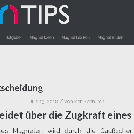
Ratgeber
Magnet Ideen
Magnet Lexikon
Magnet Bilder
tscheidung
/
Juni 13, 2018
von
Karl Schnürch
eidet über die Zugkraft eine
ines Magneten wird durch die Gaußsche