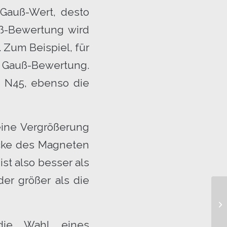
Gauß-Wert, desto
uß-Bewertung wird
 Zum Beispiel, für
e Gauß-Bewertung.
s N45, ebenso die
eine Vergrößerung
Dicke des Magneten
st also besser als
der größer als die
Ma
die Wahl eines